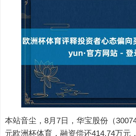
本站音尘，8月7日，华宝股份（30074
元欧洲杯体育，融资偿还414.74万元，