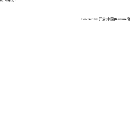
友情链接：
Powered by
开云(中国)Kaiyun