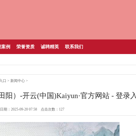
程案例
荣誉资质
诚聘精英
联系我们
录入口
>
新闻中心
>
阳）-开云(中国)Kaiyun·官方网站 - 登录
期：2025-09-20 07:58 点击次数：127
口