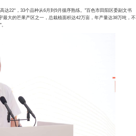
达22°，33个品种从6月到9月循序熟练。”百色市田阳区委副文书
最大的芒果产区之一，总栽植面积达42万亩，年产量达38万吨，不
”。