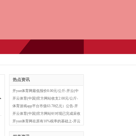
热点资讯
开yun体育网最低报价8.00元/公斤-开云(中
入
国)Kaiyun·官方网站 -
开云体育(中国)官方网站收支2.00元/公斤-
开云(中国)Kaiyun·官方网站
体育游戏app平台市值63.78亿元）公告-开
云(中国)Kaiyun·官方网站
开云体育(中国)官方网站针对现已完成采收
的地皮-开云(中国)Kaiyun·官方网
开yun体育网在原有10%税率的基础上-开云
(中国)Kaiyun·官方网站 -