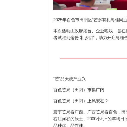
2025年百色市田阳区“芒乡有礼粤桂
本次活动由政府搭台、企业唱戏，旨在
者试吃到这份“壮乡甜”，助力开启粤桂
“芒”品天成产业兴
百色芒果（田阳）市集广阔
百色芒果（田阳）上风安在？
寰宇芒果看广西、广西芒果看百色，田阳
右江河谷的沃土、2000小时+的年均日
品种优、品性佳。