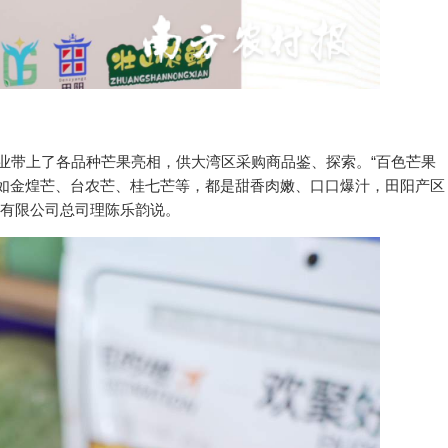
企业带上了各品种芒果亮相，供大湾区采购商品鉴、探索。“百色芒果
如金煌芒、台农芒、桂七芒等，都是甜香肉嫩、口口爆汁，田阳产区
辟有限公司总司理陈乐韵说。