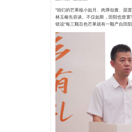
“咱们的芒果核小如月、肉厚似膏、甜度高
林玉椿先容谈。不仅如斯，田阳也曾寰宇
错说“每三颗百色芒果就有一颗产自田阳