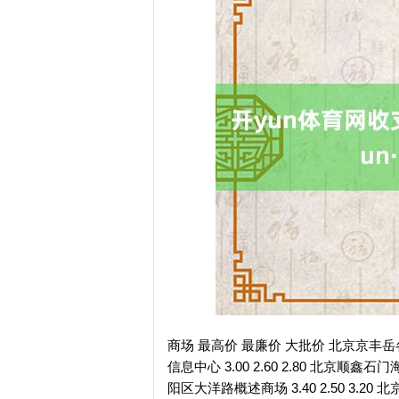
商场 最高价 最廉价 大批价 北京京丰岳各庄农副居品批发商场 5.00 3.20 4.00 北京新发地农副居品批发商场信息中心 3.00 2.60 2.80 北京顺鑫石门海外农居品批发商场集团有限公司北京分公司 3.10 2.70 2.90 北京向阳区大洋路概述商场 3.40 2.50 3.20 北京水屯农副居品批发商场中心 4.00 2.00 3.60 天津何庄子农居品批发商场 3.20 2.60 2.60 天津武清大沙河批发商场 2.60 1.60 2.10 天津市金钟河蔬菜生意中心 5.00 2.60 2.80 天津碧城农居品批发商场 3.20 2.20 2.70 天津韩家墅海吉星农居品物流有限公司 3.20 2.40 2.80 石家庄海外农居品批发往来中心 3.20 2.60 2.90 河北唐山市荷花坑商场探讨科罚有限公司 5.20 4.00 4.60 邯郸开垦区滏东当代农业科罚有限公司 2.60 2.00 2.40 河北省怀来县京西果菜批发商场有限背负公司 -- 4.60 4.60 山西省太原市河西农居品有限公司 3.40 2.60 3.00 山西太原丈子头农居品物流园（原城东利民） 3.20 2.40 2.80 山西省长治市紫坊农居品概述往来商场有限公司 3.60 3.00 3.30 山西省晋城市绿欣农居品生意有限公司 4.00 3.60 3.80 晋城市绿盛农工商实业有限公司农副居品批发商场 2.60 2.60 2.60 山西省朔州大运果菜批发商场有限公司 2.40 2.00 2.20 运城蔬菜批发商场有限公司 2.80 2.30 2.50 山西省临汾市尧都区奶牛场尧丰农副居品批发商场 -- -- 2.80 孝义市绿海蔬菜批发销售有限公司 -- -- 3.00 山西汾阳市晋阳农副居品批发商场 -- -- 2.60 内蒙古呼和浩特市东瓦窑农副居品批发商场有限背负公司 3.20 2.60 3.00 呼和浩特市好意思通首府无公害农居品批发商场 -- -- 2.80 内蒙古保全庄农居