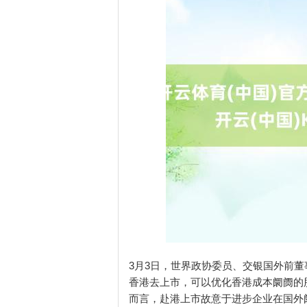
3月3日，世界政协委员、交银国外前
香港去上市，可以优化香港成本阛阓的
而言，赴港上市故意于进步企业在国外