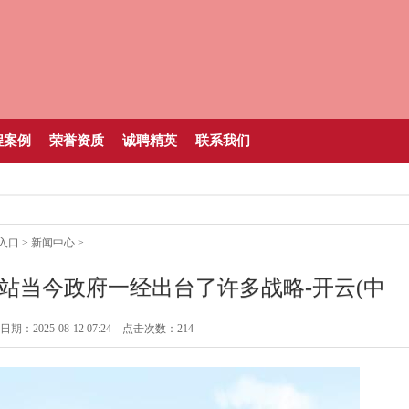
程案例
荣誉资质
诚聘精英
联系我们
录入口
>
新闻中心
>
网站当今政府一经出台了许多战略-开云(中
期：2025-08-12 07:24 点击次数：214
iyun·官方网站 - 登录入口