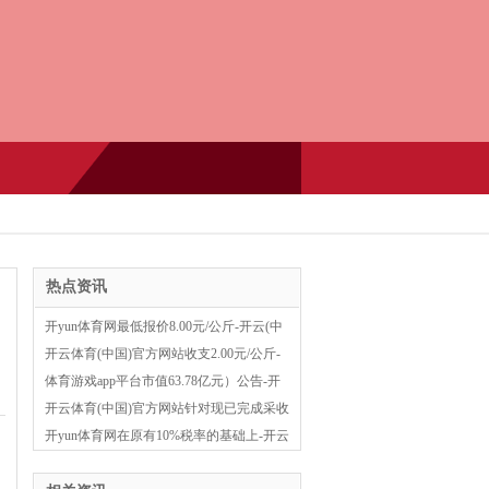
热点资讯
开yun体育网最低报价8.00元/公斤-开云(中
国)Kaiyun·官方网站 -
开云体育(中国)官方网站收支2.00元/公斤-
开云(中国)Kaiyun·官方网站
体育游戏app平台市值63.78亿元）公告-开
云(中国)Kaiyun·官方网站
开云体育(中国)官方网站针对现已完成采收
的地皮-开云(中国)Kaiyun·官方网
开yun体育网在原有10%税率的基础上-开云
(中国)Kaiyun·官方网站 -