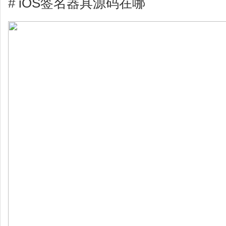
# iOS签名器具源码在哪