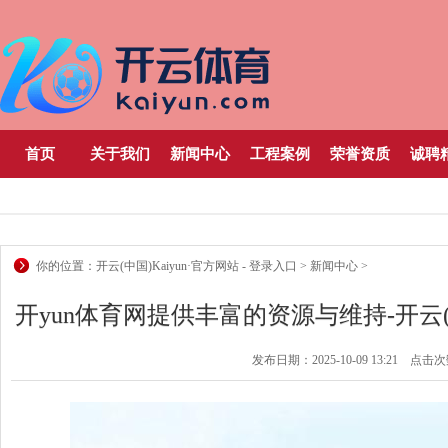
首页
关于我们
新闻中心
工程案例
荣誉资质
诚聘
你的位置：
开云(中国)Kaiyun·官方网站 - 登录入口
>
新闻中心
>
开yun体育网提供丰富的资源与维持-开云(中国
发布日期：2025-10-09 13:21 点击
录入口