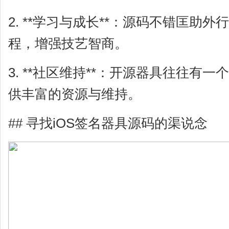
2. **学习与成长**：源码不错匡助
程，增强技艺智商。
3. **社区维持**：开源器具往往有
供丰富的资源与维持。
## 寻找iOS签名器具源码的渠说念