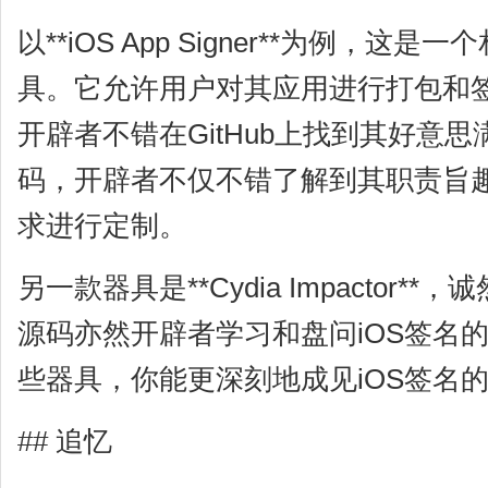
以**iOS App Signer**为例，这
具。它允许用户对其应用进行打包和
开辟者不错在GitHub上找到其好意
码，开辟者不仅不错了解到其职责旨
求进行定制。
另一款器具是**Cydia Impactor
源码亦然开辟者学习和盘问iOS签名
些器具，你能更深刻地成见iOS签名
## 追忆