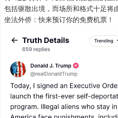
包括驱散出境，而场所和格式十足将
坐法外侨：快来预订你的免费机票！