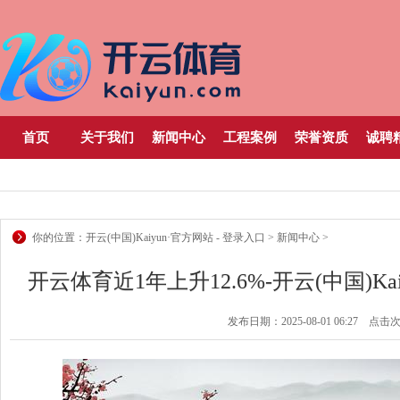
首页
关于我们
新闻中心
工程案例
荣誉资质
诚聘
你的位置：
开云(中国)Kaiyun·官方网站 - 登录入口
>
新闻中心
>
开云体育近1年上升12.6%-开云(中国)Ka
发布日期：2025-08-01 06:27 点击