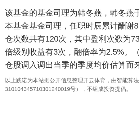
该基金的基金司理为韩冬燕，韩冬燕于2
本基金基金司理，任职时辰累计酬谢80
仓次数共有120次，其中盈利次数为73
倍级别收益有3次，翻倍率为2.5%。
仓股调入调出当季的季度均价估算而
以上践诺为本站据公开信息整理开云体育，由智能算法
310104345710301240019号），不组成投资提倡。