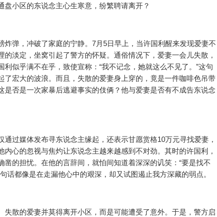
通盘小区的东说念主心生寒意，纷繁聘请离开？
磅炸弹，冲破了家庭的宁静。7月5日早上，当许国利醒来发现爱妻不
理的淡定，坐窝引起了警方的怀疑。通俗情况下，爱妻一会儿失散，
国利似乎满不在乎，致使宣称：“我不记念，她就这么不见了。”这句
起了宏大的波浪。而且，失散的爱妻身上穿的，竟是一件咖啡色吊带
这是否是一次家暴后逃避事实的伎俩？他与爱妻是否有不成告东说念
仅通过媒体发布寻东说念主缘起，还表示甘愿赏格10万元寻找爱妻，
他内心的忽视与焦灼让东说念主越来越感到不对劲。其时的许国利，
确凿的担忧。在他的言辞间，就怕间知道着深深的讥笑：“要是找不
一句话都像是在走漏他心中的艰深，却又试图遏止我方深藏的弱点。
。失散的爱妻并莫得离开小区，而是可能遭受了意外。于是，警方启