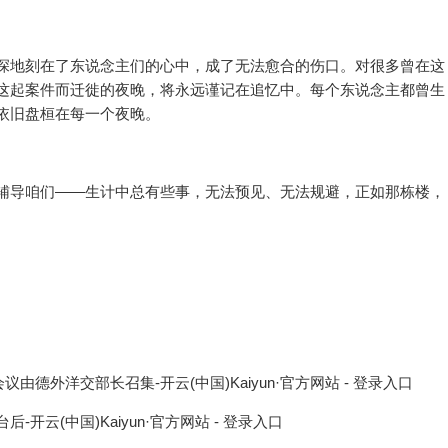
深地刻在了东说念主们的心中，成了无法愈合的伤口。对很多曾在这
这起案件而迁徙的夜晚，将永远谨记在追忆中。每个东说念主都曾生
依旧盘桓在每一个夜晚。
辅导咱们——生计中总有些事，无法预见、无法规避，正如那栋楼，
由德外洋交部长召集-开云(中国)Kaiyun·官方网站 - 登录入口
开云(中国)Kaiyun·官方网站 - 登录入口