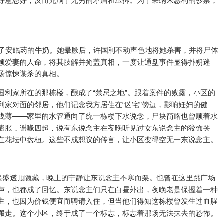
好意思好，反而充满了无穷的矛盾和压抑。为了采纳来惠利的钞票，
加了安眠药的牛奶。她晕厥后，许国利不动声色地将她杀害，并将尸体
顾爱妻的人命，将其肢解并掩盖真相，一度让通盘事件显得扑朔迷
场惊悚谋杀的真相。
国利家所在的那栋楼，酿成了“禁忌之地”。跟着案件的败露，小区的
利家对面的邻居，他们记念我方居住在“凶宅”傍边，影响妊妇的健
浅薄——家里的水管通向了统一栋楼下水说念，尸块简略也曾顺着水
膨胀，谣喙四起，说有东说念主在夜晚听见过女东说念主的狡饰哭
在花坛中盘桓。这些不成想议的传言，让小区变得空无一东说念主。
的兴盛透顶隐藏，晚上的宁静让东说念主不寒而栗。也曾在这里跳广场
声，也都成了回忆。东说念主们只在白昼外出，夜晚老是保握着一种
主，也因为价钱便宜而聘请入住，但当他们得知这栋楼曾发生过血腥
搬走。这个小区，终于成了一个标志，标志着那场无法抹去的恐怖。