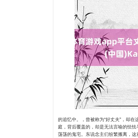
的追忆中。，曾被称为“好丈夫”，却
庭，背后覆盖的，却是无法言喻的怯怯
荡荡的鬼宅。东说念主们纷繁搬离，这