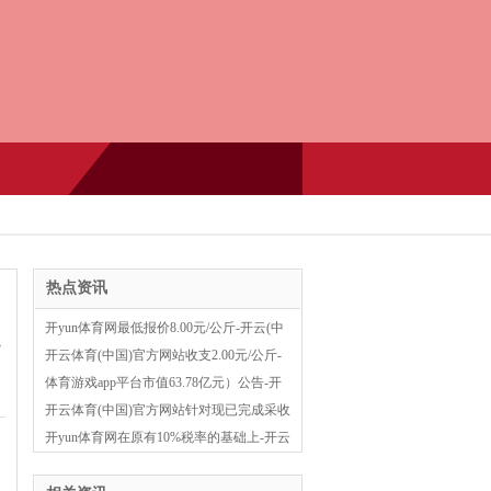
热点资讯
开yun体育网最低报价8.00元/公斤-开云(中
·
国)Kaiyun·官方网站 -
开云体育(中国)官方网站收支2.00元/公斤-
开云(中国)Kaiyun·官方网站
体育游戏app平台市值63.78亿元）公告-开
云(中国)Kaiyun·官方网站
开云体育(中国)官方网站针对现已完成采收
的地皮-开云(中国)Kaiyun·官方网
开yun体育网在原有10%税率的基础上-开云
(中国)Kaiyun·官方网站 -