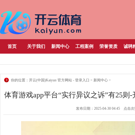
首页
关于我们
新闻中心
工程案例
荣誉资质
诚聘
你的位置：
开云(中国)Kaiyun·官方网站 - 登录入口
>
新闻中心
>
体育游戏app平台“实行异议之诉”有25则-开
发布日期：2025-04-30 04:45 点击
- 登录入口