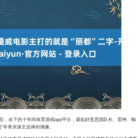
之后，余下的十年间体育游戏app平台，诸如好意思国队长、雷神、蜘
了年青东谈主追捧的偶像。