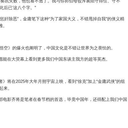
临了奏凯失败，他也看不透了。我与你郭伯母驳斥襄阳守得住、守不
此后已’这八个字。”
惩奸除恶”，金庸笔下这种“为了家国大义，不错甩掉自我”的侠义精
雅。
：悟空》的爆火也阐明了，中国文化是不错让世界为之畏怯的。
愿能在大荧幕上看到更多我们中国东谈主我方的超等英杰。
将在2025年大年月朔宇宙上映，看到“徐克”加上“金庸武侠”的组
起来。
部电影齐将是笔者在春节档的首选，毕竟中国年，还得配上我们中国