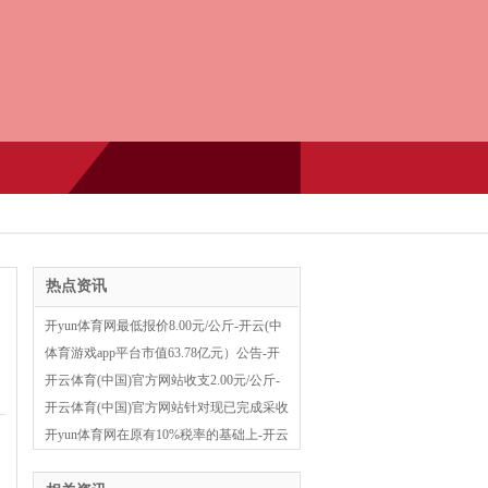
热点资讯
开yun体育网最低报价8.00元/公斤-开云(中
·
国)Kaiyun·官方网站 -
体育游戏app平台市值63.78亿元）公告-开
云(中国)Kaiyun·官方网站
开云体育(中国)官方网站收支2.00元/公斤-
开云(中国)Kaiyun·官方网站
开云体育(中国)官方网站针对现已完成采收
的地皮-开云(中国)Kaiyun·官方网
开yun体育网在原有10%税率的基础上-开云
(中国)Kaiyun·官方网站 -