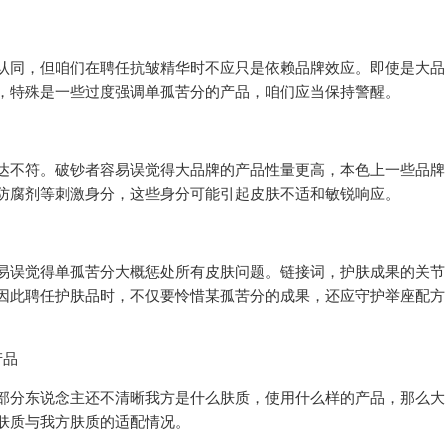
认同，但咱们在聘任抗皱精华时不应只是依赖品牌效应。即使是大品
，特殊是一些过度强调单孤苦分的产品，咱们应当保持警醒。
达不符。破钞者容易误觉得大品牌的产品性量更高，本色上一些品牌
防腐剂等刺激身分，这些身分可能引起皮肤不适和敏锐响应。
易误觉得单孤苦分大概惩处所有皮肤问题。链接词，护肤成果的关节
因此聘任护肤品时，不仅要怜惜某孤苦分的成果，还应守护举座配方
产品
部分东说念主还不清晰我方是什么肤质，使用什么样的产品，那么大
肤质与我方肤质的适配情况。