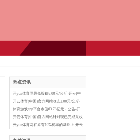
热点资讯
开yun体育网最低报价8.00元/公斤-开云(中
国)Kaiyun·官方网站 -
开云体育(中国)官方网站收支2.00元/公斤-
开云(中国)Kaiyun·官方网站
体育游戏app平台市值63.78亿元）公告-开
云(中国)Kaiyun·官方网站
开云体育(中国)官方网站针对现已完成采收
的地皮-开云(中国)Kaiyun·官方网
开yun体育网在原有10%税率的基础上-开云
(中国)Kaiyun·官方网站 -