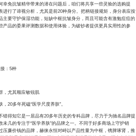
何幸免抗皱精华带来的潜在问题后，咱们将共享一些灵验的选购提
表进行了谛视分析，尤其是前20种身分。把柄链接规矩，身分表应按
品主要守护保湿功能，短缺中枢抗皱身分，而且可能含有激勉痘痘的
些产品的委果评测数据和使用体验，为破钞者提供更具实用性的参
接：5种
群，尤其顺应敏锐肌
，20多年死磕“医学尺度养肤”。
不错得知它是一居品有20多年历史的专科品牌，尽力于为驰名品牌提
数未几的专注于“医学养肤”的品牌之一。不同于好多商场上守护销
过压廉价钱的品牌，赫徕永恒对峙以产品性量为中枢，镌脾琢肾，推