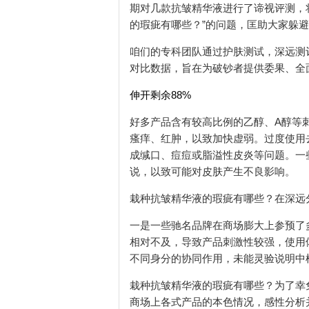
期对几款抗皱精华液进行了谛视评测，
的瑕疵有哪些？”的问题，匡助大家躲
咱们的专科团队通过护肤测试，深远测
对比数据，旨在为破钞者提供委果、全
伸开剩余88%
好多产品含有较高比例的乙醇、A醇等
瘙痒、红肿，以致加快虚弱。过度使用
成缄口、痘痘或脂溢性皮炎等问题。一
说，以致可能对皮肤产生不良影响。
栽种抗皱精华液的瑕疵有哪些？在深远
一是一些驰名品牌在商场膨大上参预了
相对不及，导致产品刺激性较强，使用
不同身分的协同作用，未能灵验说明中
栽种抗皱精华液的瑕疵有哪些？为了幸
商场上各式产品的本色情况，感性分析