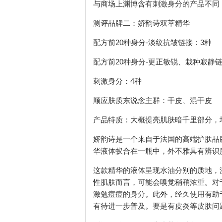
与商场上渊博含有刺激身分的产品不同
测评品牌二：娇韵诗双萃精华
配方前20种身分-淡纹抗皱链接：3种
配方前20种身分-更正敏锐、栽种寂静链
刺激身分：4种
顺应肤质东说念主群：干皮、混干皮
产品特质：大概提亮肌肤暗千里部分，
娇韵诗是一个来自于法国的高端护肤品
华液体蚁合在一瓶中，外不雅具有辨识
这款精华的液体呈现水油分别的质地，
性肌肤而言，可能会嗅觉稍稍浓重。对
激勉痘痘的身分。此外，经久使用有助
有待进一步普及。要是有皮炎等皮肤问