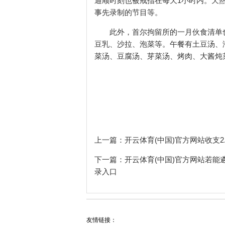
通顺时刻也被戒指在每天1小时内。天
事先录制的节目等。
此外，首尔拘留所的一月伙食清单也
豆乳、沙拉、泡菜等。午餐有土豆汤、
菜汤、豆腐汤、芽菜汤、烤肉、大酱炖
上一篇：
开云体育(中国)官方网站收支2.0
下一篇：
开云体育(中国)官方网站若能遴荐
录入口
友情链接：