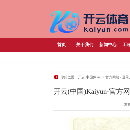
首页
关于我们
新闻中心
工
你的位置：
开云(中国)Kaiyun·官方网站 - 登
开云(中国)Kaiyun·
发布
本月28日-开云(