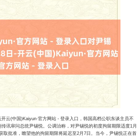
(中国)Kaiyun·官方网站 - 登录入口，韩国高档公职东谈主员不
强制传讯审问总统尹锡悦。公调治称，对尹锡悦的初度拘留期限适度1月
获取批准，瞻望他的拘留期限将延迟至2月7日。当今，尹锡悦正在首