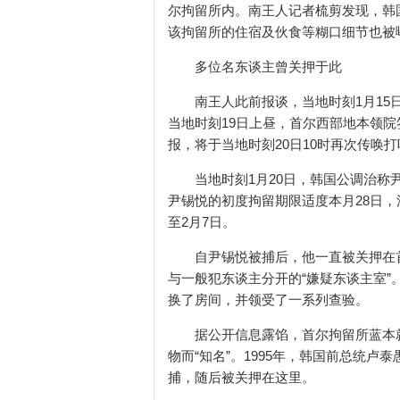
尔拘留所内。南王人记者梳剪发现，韩
该拘留所的住宿及伙食等糊口细节也被
多位名东谈主曾关押于此
南王人此前报谈，当地时刻1月15日
当地时刻19日上昼，首尔西部地本领
报，将于当地时刻20日10时再次传唤
当地时刻1月20日，韩国公调治称尹
尹锡悦的初度拘留期限适度本月28日
至2月7日。
自尹锡悦被捕后，他一直被关押在首
与一般犯东谈主分开的“嫌疑东谈主室”
换了房间，并领受了一系列查验。
据公开信息露馅，首尔拘留所蓝本就以
物而“知名”。1995年，韩国前总统卢泰
捕，随后被关押在这里。