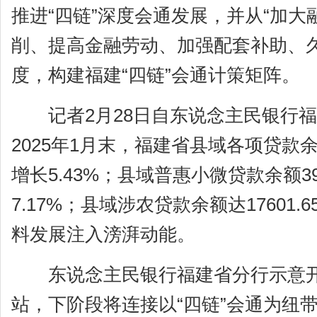
推进“四链”深度会通发展，并从“加
削、提高金融劳动、加强配套补助、久
度，构建福建“四链”会通计策矩阵。
记者2月28日自东说念主民银行福
2025年1月末，福建省县域各项贷款余额
增长5.43%；县域普惠小微贷款余额39
7.17%；县域涉农贷款余额达17601
料发展注入滂湃动能。
东说念主民银行福建省分行示意开云
站，下阶段将连接以“四链”会通为纽