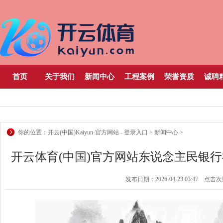
首页
关于我们
新闻中心
工程案例
荣誉资质
诚聘
你的位置：
开云(中国)Kaiyun·官方网站 - 登录入口
>
新闻中心
>
开云体育(中国)官方网站东说念主民银
发布日期：2026-04-23 03:47 点击
开云(中国)Kaiyun·官方网