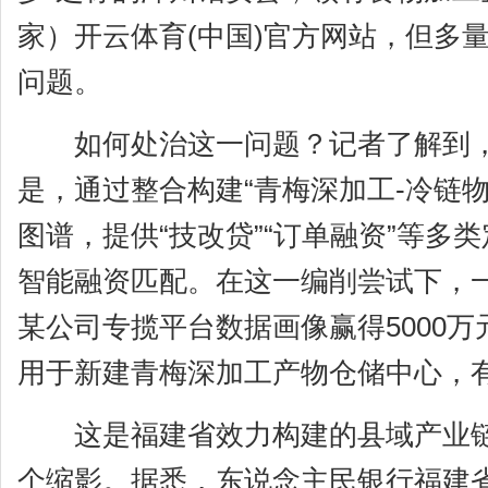
家）开云体育(中国)官方网站，但多
问题。
如何处治这一问题？记者了解到，
是，通过整合构建“青梅深加工-冷链物
图谱，提供“技改贷”“订单融资”等多
智能融资匹配。在这一编削尝试下，
某公司专揽平台数据画像赢得5000万
用于新建青梅深加工产物仓储中心，有
这是福建省效力构建的县域产业链
个缩影。据悉，东说念主民银行福建省